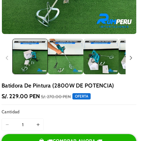
Batidora De Pintura (2800W DE POTENCIA)
S/. 229.00 PEN
S/. 270.00 PEN
OFERTA
Cantidad
Reducir
Aumentar
cantidad
cantidad