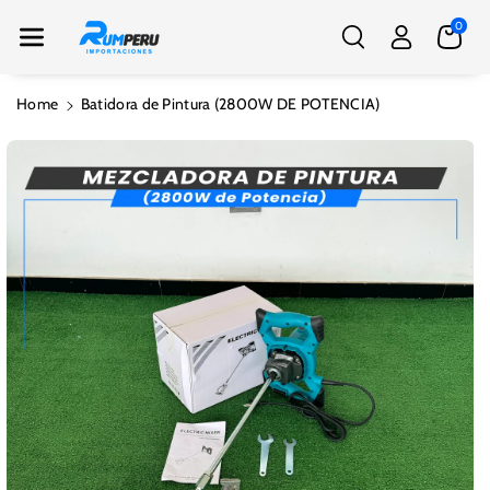
Nte Al Conte
0
Nido
Ir
Home
Batidora de Pintura (2800W DE POTENCIA)
Directamente
A La
Información
Del Producto