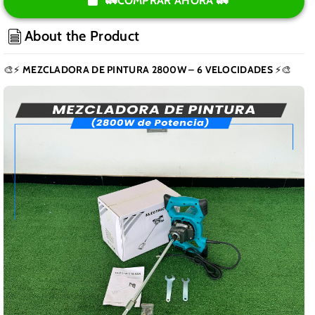
para
para
🚛COMPRAR AHORA 🚛
Batidora
Batidora
de
de
About the Product
Pintura
Pintura
(2800W
(2800W
🎨⚡
MEZCLADORA DE PINTURA 2800W – 6 VELOCIDADES
⚡🎨
DE
DE
POTENCIA)
POTENCIA)