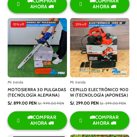
🚛COMPRAR
🚛COMPRAR
AHORA 🚛
AHORA 🚛
10% off
25% off
Mi tienda
Mi tienda
MOTOSIERRA 30 PULGADAS
CEPILLO ELECTRÓNICO 900
(TECNOLOGÍA ALEMANA)
W (TECNOLOGÍA JAPONESA)
S/. 899.00 PEN
S/. 299.00 PEN
S/. 999.00 PEN
S/. 399.00 PEN
🚛COMPRAR
🚛COMPRAR
AHORA 🚛
AHORA 🚛