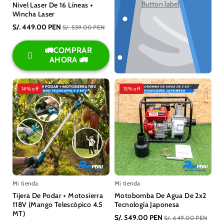
Button label
Nivel Laser De 16 Líneas +
Wincha Laser
S/. 449.00 PEN
S/. 559.00 PEN
🚛COMPRAR
AHORA 🚛
14% off
15% off
Mi tienda
Mi tienda
Tijera De Podar + Motosierra
Motobomba De Agua De 2x2
118V (Mango Telescópico 4.5
Tecnología Japonesa
MT)
S/. 549.00 PEN
S/. 649.00 PEN