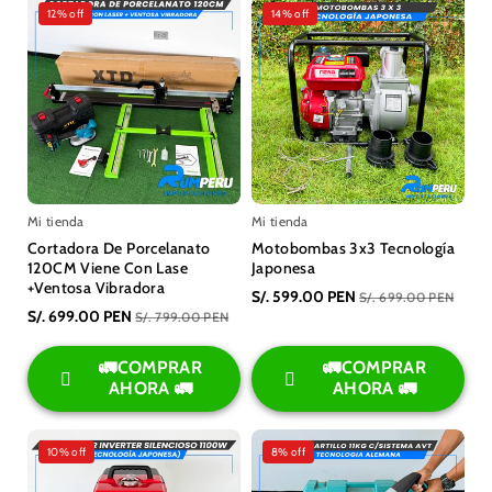
12% off
14% off
Mi tienda
Mi tienda
Cortadora De Porcelanato
Motobombas 3x3 Tecnología
120CM Viene Con Lase
Japonesa
+Ventosa Vibradora
S/. 599.00 PEN
S/. 699.00 PEN
S/. 699.00 PEN
S/. 799.00 PEN
🚛COMPRAR
🚛COMPRAR
AHORA 🚛
AHORA 🚛
10% off
8% off