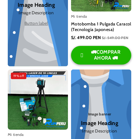
Image Heading
Image Description
Mi tienda
Button label
Motobomba 1 Pulgada Caracol
(Tecnología Japonesa)
S/. 499.00 PEN
S/. 549.00 PEN
🚛COMPRAR
AHORA 🚛
19% off
Image banner
Image Heading
Image Description
Mi tienda