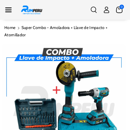
Nte Al Conte
0
Nido
Home
Super Combo - Amoladora + Llave de Impacto +
Ir
Atornillador
Directamente
A La
Información
Del Producto