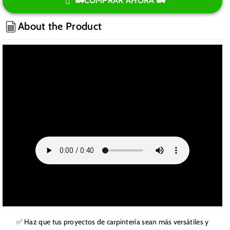
para
para
🚛COMPRAR AHORA 🚛
Cierra
Cierra
Circular
Circular
About the Product
Inalámbrica
Inalámbrica
7
7
Pulgadas
Pulgadas
24V
24V
✅ Haz que tus proyectos de carpintería sean más versátiles y