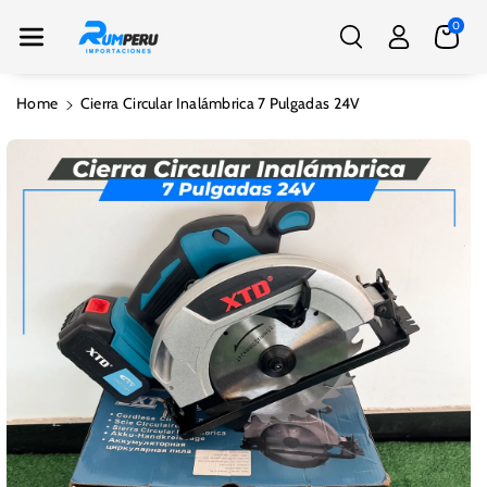
Nte Al Conte
0
Nido
Ir
Home
Cierra Circular Inalámbrica 7 Pulgadas 24V
Directamente
A La
Información
Del Producto