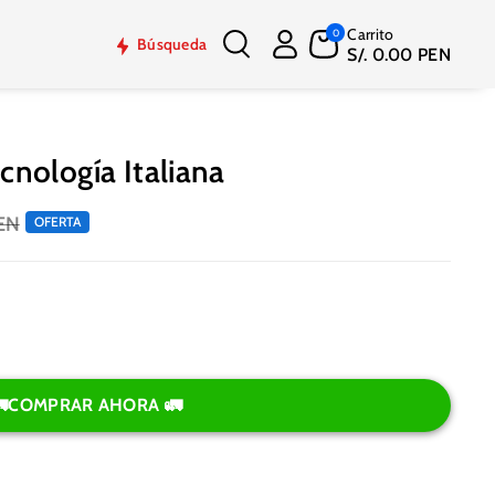
Carrito
0
Búsqueda
S/. 0.00 PEN
cnología Italiana
PEN
OFERTA
🚛COMPRAR AHORA 🚛