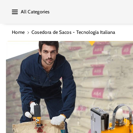
Ente Al Co
All Categories
Ntenido
Ir
Home
Cosedora de Sacos - Tecnología Italiana
Directamente
A La
Información
Del Producto