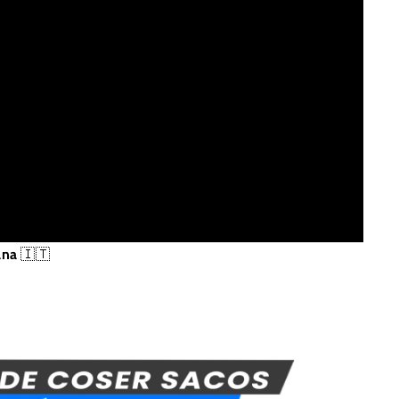
ana
🇮🇹