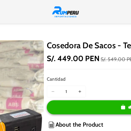
Cosedora De Sacos - Te
S/. 449.00 PEN
S/. 549.00 
Cantidad
Reducir
Aumentar
cantidad
cantidad
para
para
Cosedora
Cosedora
de
de
About the Product
Sacos
Sacos