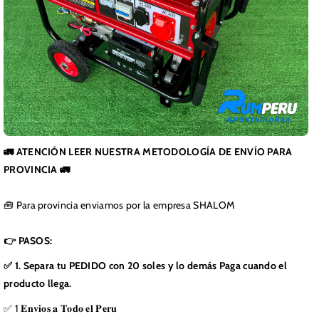
🚛 ATENCIÓN LEER NUESTRA METODOLOGÍA DE ENVÍO PARA
PROVINCIA 🚛
🧰 Para provincia enviamos por la empresa SHALOM
👉 PASOS:
✅ 1. Separa tu PEDIDO con 20 soles y lo demás Paga cuando el
producto llega.
✅ 1 𝐄𝐧𝐯𝐢𝐨𝐬 𝐚 𝐓𝐨𝐝𝐨 𝐞𝐥 𝐏𝐞𝐫𝐮