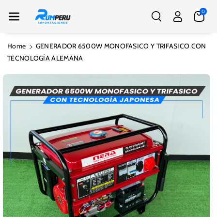
Nte Al Conte
0
Nido
Home
GENERADOR 6500W MONOFASICO Y TRIFASICO CON
Ir
TECNOLOGÍA ALEMANA
Directamente
A La
Información
Del Producto