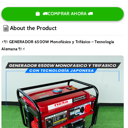
Reducir
Aumentar
cantidad
cantidad
para
para
🚛COMPRAR AHORA 🚛
GENERADOR
GENERADOR
6500W
6500W
About the Product
MONOFASICO
MONOFASICO
Y
Y
⚡🔌
GENERADOR 6500W Monofásico y Trifásico – Tecnología
TRIFASICO
TRIFASICO
Alemana
🔌⚡
CON
CON
TECNOLOGÍA
TECNOLOGÍA
ALEMANA
ALEMANA