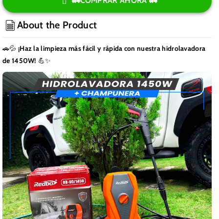
para
para
🚛COMPRAR AHORA 🚛
Hidrolavadora
Hidrolavadora
1450w
1450w
About the Product
+
+
Champunera
Champunera
🚗💦
¡Haz la limpieza más fácil y rápida con nuestra hidrolavadora
de 1450W!
💪✨