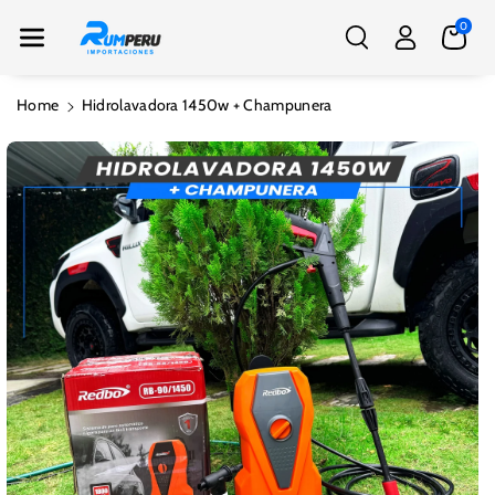
Nte Al Conte
0
Nido
Ir
Home
Hidrolavadora 1450w + Champunera
Directamente
A La
Información
Del Producto