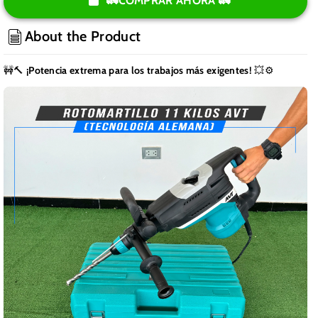
para
para
🚛COMPRAR AHORA 🚛
Rotomartillo
Rotomartillo
11
11
About the Product
Kilos
Kilos
(Tecnologia
(Tecnologia
🚧🔨
¡Potencia extrema para los trabajos más exigentes!
💥⚙️
Alemana)
Alemana)