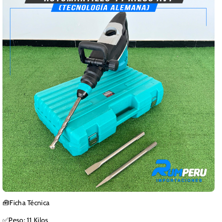
🧰Ficha Técnica
✅Peso: 11 Kilos