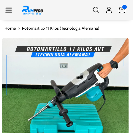
Nte Al Conte
0
Nido
Ir
Home
Rotomartillo 11 Kilos (Tecnologia Alemana)
Directamente
A La
Información
Del Producto