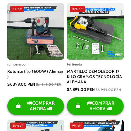
11% off
10% off
rumperu.com
Mi tienda
Rotomartillo 1600W ( Aleman
MARTILLO DEMOLEDOR 17
)
KILO GRAMOS TECNOLOGÍA
ALEMANA
S/. 399.00 PEN
S/. 449.00 PEN
S/. 899.00 PEN
S/. 999.00 PEN
🚛COMPRAR
🚛COMPRAR
AHORA 🚛
AHORA 🚛
20% off
9% off