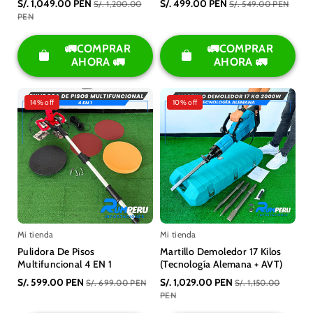
S/. 1,049.00 PEN
S/. 499.00 PEN
S/. 1,200.00
S/. 549.00 PEN
PEN
🚛COMPRAR
🚛COMPRAR
AHORA 🚛
AHORA 🚛
14% off
10% off
Mi tienda
Mi tienda
Pulidora De Pisos
Martillo Demoledor 17 Kilos
Multifuncional 4 EN 1
(Tecnología Alemana + AVT)
S/. 599.00 PEN
S/. 1,029.00 PEN
S/. 699.00 PEN
S/. 1,150.00
PEN