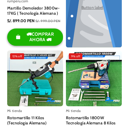
rumperu.com
Button label
Martillo Demoledor 3800w-
17KG ( Tecnología Alemana )
S/. 899.00 PEN
S/. 999.00 PEN
🚛COMPRAR
AHORA 🚛
12% off
9% off
Mi tienda
Mi tienda
Rotomartillo 11 Kilos
Rotomartillo 1800W
(Tecnologia Alemana)
Tecnología Alemana 8 Kilos