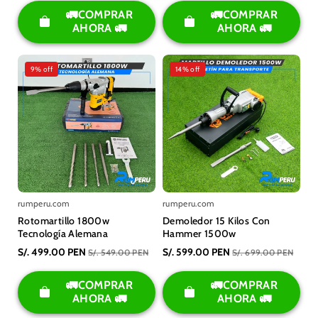
🚛COMPRAR
🚛COMPRAR
AHORA 🚛
AHORA 🚛
9% off
14% off
rumperu.com
rumperu.com
Rotomartillo 1800w
Demoledor 15 Kilos Con
Tecnología Alemana
Hammer 1500w
S/. 499.00 PEN
S/. 599.00 PEN
S/. 549.00 PEN
S/. 699.00 PEN
🚛COMPRAR
🚛COMPRAR
AHORA 🚛
AHORA 🚛