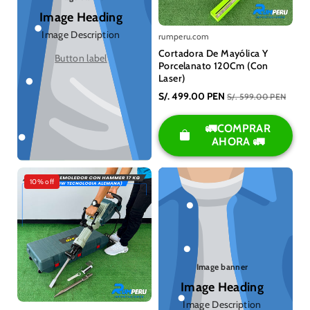
Image Heading
Image Description
rumperu.com
Cortadora De Mayólica Y
Button label
Porcelanato 120Cm (Con
Laser)
S/. 499.00 PEN
S/. 599.00 PEN
🚛COMPRAR
AHORA 🚛
10% off
Image banner
Image Heading
Image Description